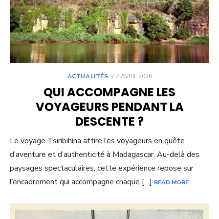
POSTED
ACTUALITÉS
7 AVRIL 2026
ON
QUI ACCOMPAGNE LES
VOYAGEURS PENDANT LA
DESCENTE ?
Le voyage Tsiribihina attire les voyageurs en quête
d’aventure et d’authenticité à Madagascar. Au-delà des
paysages spectaculaires, cette expérience repose sur
l’encadrement qui accompagne chaque […]
READ MORE