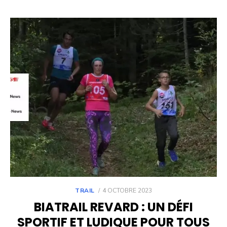
POSTED
TRAIL
4 OCTOBRE 2023
ON
BIATRAIL REVARD : UN DÉFI
SPORTIF ET LUDIQUE POUR TOUS