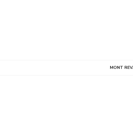
Skip
to
content
MONT REV