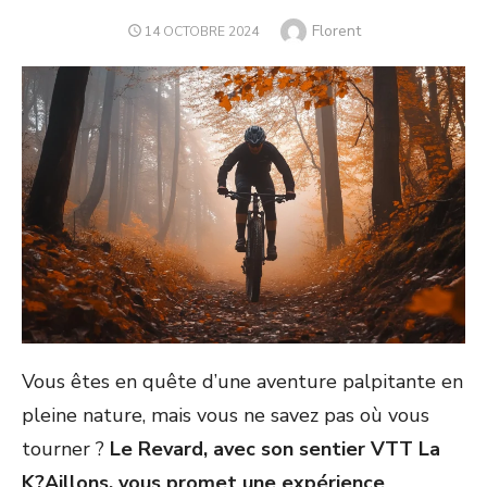
Author
Florent
POSTED
14 OCTOBRE 2024
ON
Vous êtes en quête d’une aventure palpitante en
pleine nature, mais vous ne savez pas où vous
tourner ?
Le Revard, avec son sentier VTT La
K?Aillons, vous promet une expérience