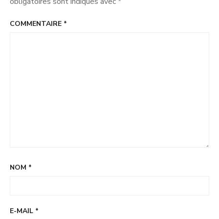
obligatoires sont indiqués avec
*
Est
COMMENTAIRE
*
NOM
*
E-MAIL
*