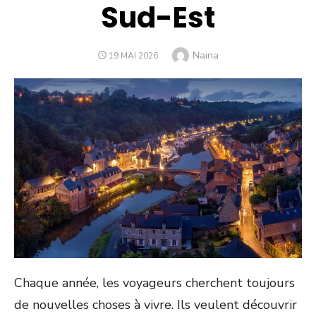
Sud-Est
Author
Naina
POSTED
19 MAI 2026
ON
Chaque année, les voyageurs cherchent toujours
de nouvelles choses à vivre. Ils veulent découvrir