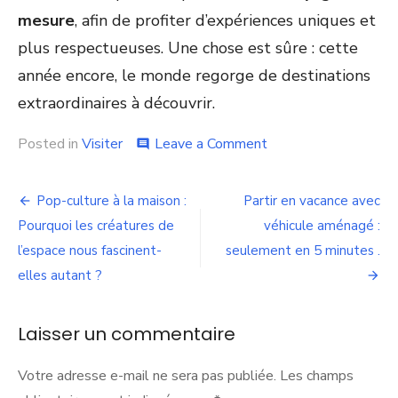
mesure
, afin de profiter d’expériences uniques et
plus respectueuses. Une chose est sûre : cette
année encore, le monde regorge de destinations
extraordinaires à découvrir.
on
Posted in
Visiter
Leave a Comment
comment
Où
partir
Navigation
cette
Pop-culture à la maison :
Partir en vacance avec
année
de
Pourquoi les créatures de
véhicule aménagé :
?
Les
l’espace nous fascinent-
seulement en 5 minutes .
l’article
incontournables
elles autant ?
en
Europe
et
Laisser un commentaire
en
Asie
du
Votre adresse e-mail ne sera pas publiée.
Les champs
Sud-