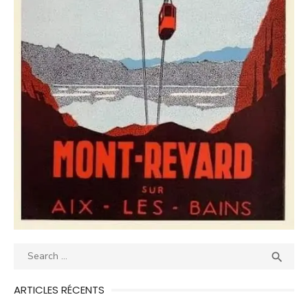
Search
SEA

for:
ARTICLES RÉCENTS