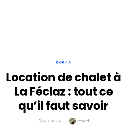
DORMIR
Location de chalet à
La Féclaz : tout ce
qu’il faut savoir
Author
revard
POSTED
27 JUIN 2023
ON