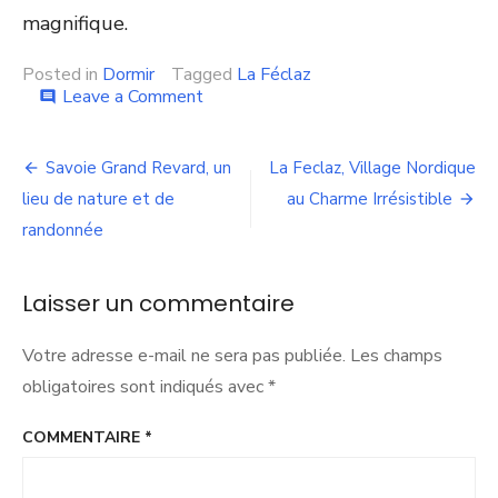
magnifique.
Posted in
Dormir
Tagged
La Féclaz
on
Leave a Comment
comment
Location
de
Navigation
chalet
Savoie Grand Revard, un
La Feclaz, Village Nordique
à
de
lieu de nature et de
au Charme Irrésistible
La
Féclaz
randonnée
l’article
:
tout
ce
Laisser un commentaire
qu’il
faut
Votre adresse e-mail ne sera pas publiée.
Les champs
savoir
obligatoires sont indiqués avec
*
COMMENTAIRE
*