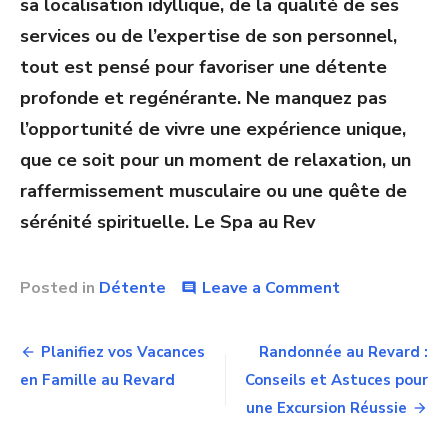
sa localisation idyllique, de la qualité de ses
services ou de l’expertise de son personnel,
tout est pensé pour favoriser une détente
profonde et regénérante. Ne manquez pas
l’opportunité de vivre une expérience unique,
que ce soit pour un moment de relaxation, un
raffermissement musculaire ou une quête de
sérénité spirituelle. Le Spa au Rev
on
Posted in
Détente
Leave a Comment
comment
Le
Spa
Navigation
au
Planifiez vos Vacances
Randonnée au Revard :
Revard
de
en Famille au Revard
Conseils et Astuces pour
:
Un
une Excursion Réussie
l’article
Havre
de